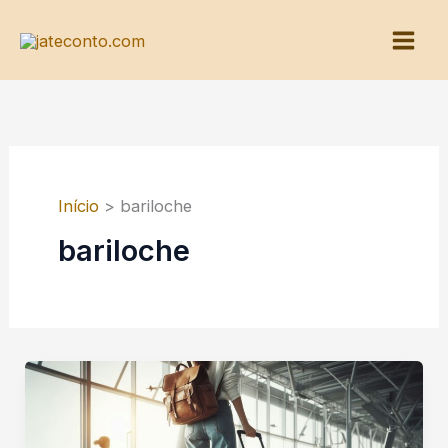
Ir
para
o
conteúdo
Início
bariloche
bariloche