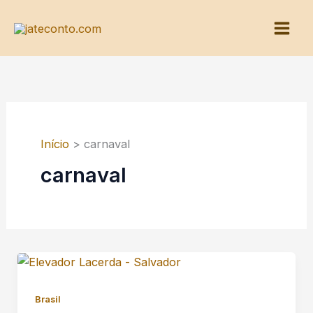
Ir
para
o
conteúdo
Início
carnaval
carnaval
Brasil