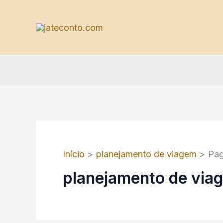
Ir
para
o
conteúdo
Início
planejamento de viagem
Pag
planejamento de via