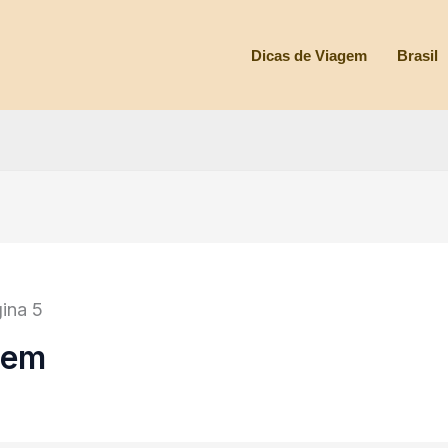
Dicas de Viagem
Brasil
ina 5
gem