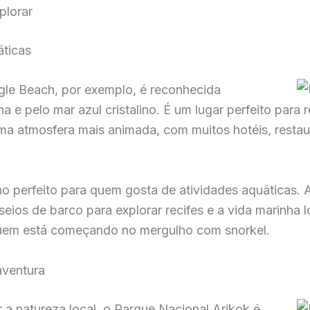
plorar
áticas
agle Beach, por exemplo, é reconhecida
 e pelo mar azul cristalino. É um lugar perfeito para r
ma atmosfera mais animada, com muitos hotéis, restau
o perfeito para quem gosta de atividades aquáticas. 
asseios de barco para explorar recifes e a vida marinha
 quem está começando no mergulho com snorkel.
aventura
 a natureza local, o Parque Nacional Arikok é